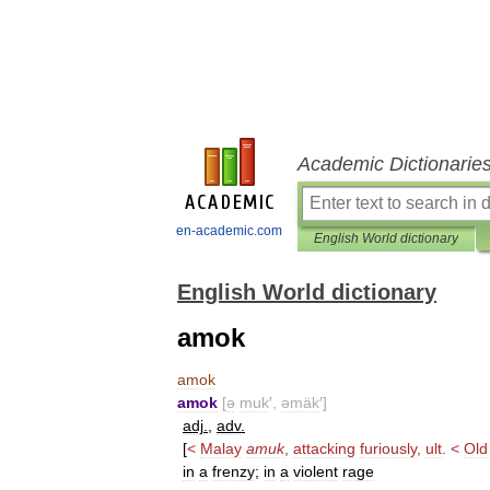
Academic Dictionarie
en-academic.com
English World dictionary
English World dictionary
amok
amok
amok
[
ə
muk
′,
əmäk
′]
adj
.
,
adv
.
[
<
Malay
amuk
,
attacking
furiously
,
ult
. <
Old
in
a
frenzy
;
in
a
violent
rage