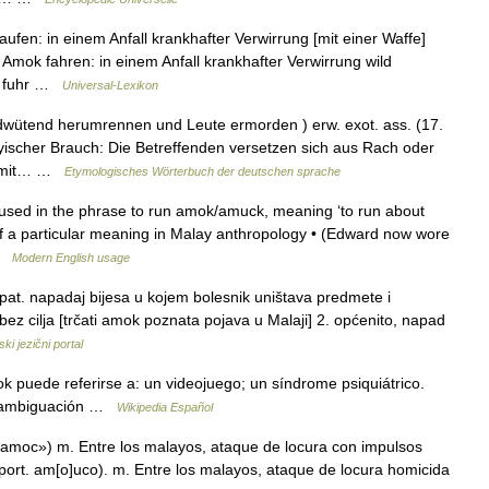
en: in einem Anfall krankhafter Verwirrung [mit einer Waffe]
 Amok fahren: in einem Anfall krankhafter Verwirrung wild
er fuhr …
Universal-Lexikon
wütend herumrennen und Leute ermorden ) erw. exot. ass. (17.
ischer Brauch: Die Betreffenden versetzen sich aus Rach oder
nn mit… …
Etymologisches Wörterbuch der deutschen sprache
sed in the phrase to run amok/amuck, meaning ‘to run about
n of a particular meaning in Malay anthropology • (Edward now wore
 …
Modern English usage
t. napadaj bijesa u kojem bolesnik uništava predmete i
bez cilja [trčati amok poznata pojava u Malaji] 2. općenito, napad
ki jezični portal
puede referirse a: un videojuego; un síndrome psiquiátrico.
esambiguación …
Wikipedia Español
amoc») m. Entre los malayos, ataque de locura con impulsos
 port. am[o]uco). m. Entre los malayos, ataque de locura homicida