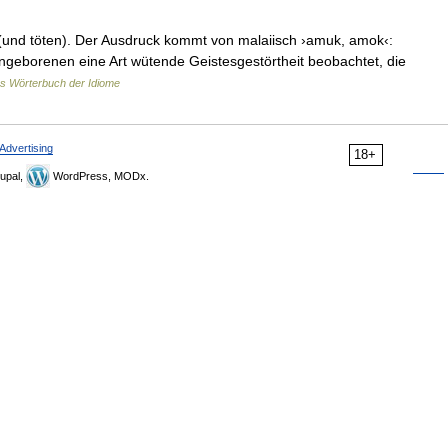
(und töten). Der Ausdruck kommt von malaiisch ›amuk, amok‹:
ingeborenen eine Art wütende Geistesgestörtheit beobachtet, die
s Wörterbuch der Idiome
Advertising
18+
upal,
WordPress, MODx.