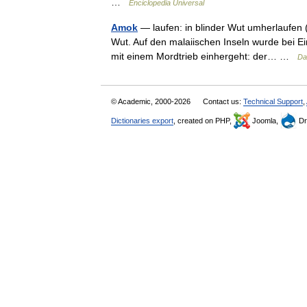
…
Enciclopedia Universal
Amok
— laufen: in blinder Wut umherlaufen 
Wut. Auf den malaiischen Inseln wurde bei E
mit einem Mordtrieb einhergeht: der… …
Da
© Academic, 2000-2026
Contact us:
Technical Support
,
Dictionaries export
, created on PHP,
Joomla,
Dr