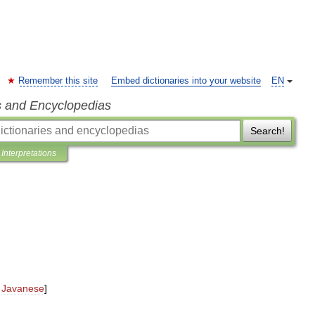
Remember this site
Embed dictionaries into your website
EN
s and Encyclopedias
Search!
Interpretations
Javanese
]