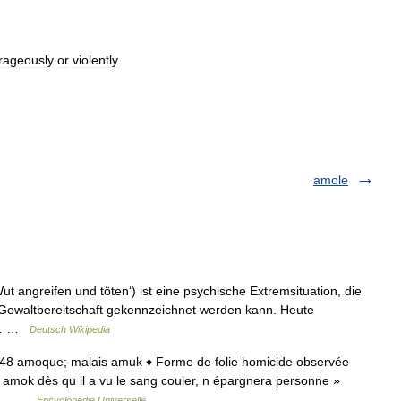
rageously
or
violently
amole
t angreifen und töten‘) ist eine psychische Extremsituation, die
Gewaltbereitschaft gekennzeichnet werden kann. Heute
e,… …
Deutsch Wikipedia
648 amoque; malais amuk ♦ Forme de folie homicide observée
« l amok dès qu il a vu le sang couler, n épargnera personne »
ais… …
Encyclopédie Universelle