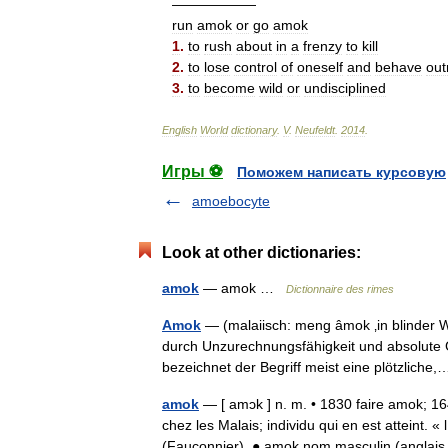
——————
run
amok
or
go
amok
1
.
to
rush
about
in
a
frenzy
to
kill
2
.
to
lose
control
of
oneself
and
behave
out
3
.
to
become
wild
or
undisciplined
English
World
dictionary
.
V
.
Neufeldt
.
2014
.
Игры ⚽
Поможем написать курсовую
amoebocyte
Look at other dictionaries:
amok
— amok …
Dictionnaire des rimes
Amok
— (malaiisch: meng âmok ‚in blinder Wu
durch Unzurechnungsfähigkeit und absolute 
bezeichnet der Begriff meist eine plötzlich
amok
— [ amɔk ] n. m. • 1830 faire amok; 1
chez les Malais; individu qui en est atteint. 
(Fauconnier). ● amok nom masculin (angl