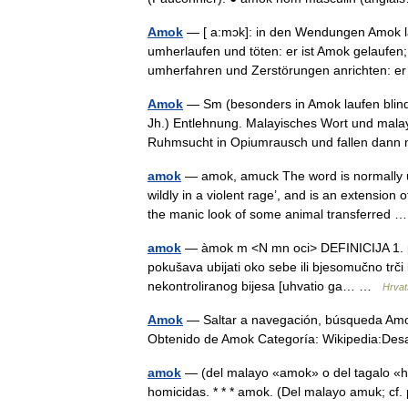
Amok
— [ a:mɔk]: in den Wendungen Amok lauf
umherlaufen und töten: er ist Amok gelaufen;
umherfahren und Zerstörungen anrichten: 
Amok
— Sm (besonders in Amok laufen blind
Jh.) Entlehnung. Malayisches Wort und malay
Ruhmsucht in Opiumrausch und fallen da
amok
— amok, amuck The word is normally u
wildly in a violent rage’, and is an extensio
the manic look of some animal transferred
amok
— àmok m <N mn oci> DEFINICIJA 1. pa
pokušava ubijati oko sebe ili bjesomučno trči 
nekontroliranog bijesa [uhvatio ga… …
Hrvats
Amok
— Saltar a navegación, búsqueda Amok 
Obtenido de Amok Categoría: Wikipedia:D
amok
— (del malayo «amok» o del tagalo «h
homicidas. * * * amok. (Del malayo amuk; cf.